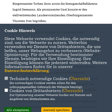
Bürgermeister Torben Dorn sowie die Kreisgeschäftsführerin
Ingrid Seemann. Als prominenter Gast konnte er den
stellvertretenden Landesvorsitzenden Oberbürgermeister
Thorsten Frei begrüßen.
Cookie Hinweis
Besonders die Wahlen standen im Mittelpunkt des
Vorstandsberichtes. Bei den Landtagswahlen konnte die
Diese Webseite verwendet Cookies, die notwendig
sind, um die Webseite zu nutzen. Weiterhin
Anzahl der abgegebenen CDU-Stimmen gegenüber der
verwenden wir Dienste von Drittanbietern, die uns
vorigen Wahl sogar übertroffen werden, wenngleich das
helfen, unser Webangebot zu verbessern (Website-
Optmierung). Für die Verwendung bestimmter
grün-rote Lager sehr viele mehr Zuwachs, hauptsächlich aus
Dienste, benötigen wir Ihre Einwilligung. Ihre
dem Bereich der Nichtwähler verzeichnen konnte. Dies
Einwilligung können Sie jederzeit widerrufen. Weitere
Informationen finden Sie in unserer
bedeutete in Prozentpunkten einen satten Verlust von 6,8%.
Datenschutzerklärung
.
Bei der Wahl zum Nachfolger des zurückgetretenen
Technisch notwendige Cookies (
Übersicht
)
Bürgermeisters Anton Bruder konnte die CDU keinen eigenen
Die notwendigen Cookies werden allein für den
Kandidaten ins Rennen schicken. Die Suche erübrigte sich
ordnungsgemäßen Gebrauch der Webseite benötigt.
letztlich auch, so die Ausführungen von Schleicher, nachdem
Cookies von Drittanbietern (
Übersicht
)
Zur Optimierung unserer Webseite binden wir Dienste und
sich zwei hervorragend qualifizierten Kandidaten beim
Angebote von Drittanbietern ein.
Vorstand vorstellten. Nach einem interessanten Wahlkampf,
den die CDU immer kritisch mit begleitete war die Freude im
Alle akzeptieren
Auswahl speichern