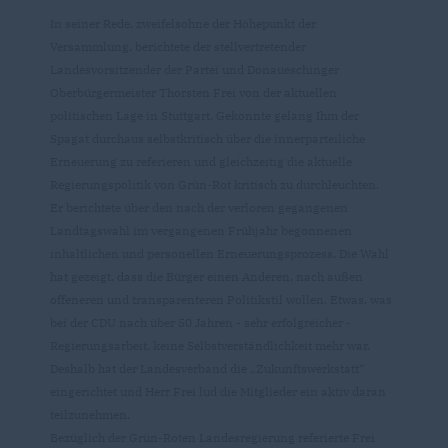
In seiner Rede, zweifelsohne der Höhepunkt der
Versammlung, berichtete der stellvertretender
Landesvorsitzender der Partei und Donaueschinger
Oberbürgermeister Thorsten Frei von der aktuellen
politischen Lage in Stuttgart. Gekonnte gelang Ihm der
Spagat durchaus selbstkritisch über die innerparteiliche
Erneuerung zu referieren und gleichzeitig die aktuelle
Regierungspolitik von Grün-Rot kritisch zu durchleuchten.
Er berichtete über den nach der verloren gegangenen
Landtagswahl im vergangenen Frühjahr begonnenen
inhaltlichen und personellen Erneuerungsprozess. Die Wahl
hat gezeigt, dass die Bürger einen Anderen, nach außen
offeneren und transparenteren Politikstil wollen. Etwas, was
bei der CDU nach über 50 Jahren - sehr erfolgreicher -
Regierungsarbeit, keine Selbstverständlichkeit mehr war.
Deshalb hat der Landesverband die „Zukunftswerkstatt“
eingerichtet und Herr Frei lud die Mitglieder ein aktiv daran
teilzunehmen.
Bezüglich der Grün-Roten Landesregierung referierte Frei