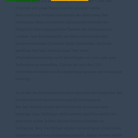
Vorstand groß als am Wahltag Herr Dorn mit 77,6% der
Stimmen als neuer Bürgermeister gewählt wurde.
Aber nicht nur Wahlen bestimmen die Aktivitäten des
Verbandes. Beim politischen Stammtisch konnten die
Mitglieder über tagesaktuelle Themen der Kommunalen,
Landes- und Bundespolitik mit dem stellvertretenden
Kreisvorsitzenden Christian Stark diskutieren. Auch der
gesellige Teil kam nicht zu kurz: Von einer
Mitgliederwanderung nach Deisslingen war eine sehr gute
Teilnahme zu vermelden. Zudem hat sich der CDU-
Ortsverband wieder am Kinderferienprogramm der Gemeinde
beteiligt.
Nach den Rechenschaftsberichten sprachen die Mitglieder der
Vorstandschaft eine einstimmige Entlastung aus.
Bei den Wahlen wurde der Vorsitzende in seinem Amt
bestätigt. Sein bisheriger Stellvertreter Josef Utz stellte das
Amt nach vielen Jahren aktiver Vorstandsarbeit zur
Verfügung. Sein Nachfolger wurde Gerhard Maier. Zum neuen
Kassier wurde Franz Schleicher gewählt, diesen Posten stellte