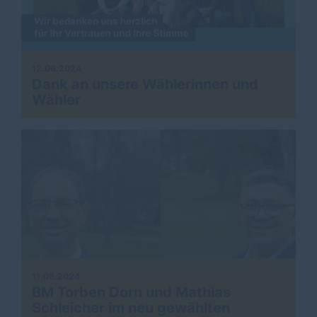
12.06.2024
Dank an unsere Wählerinnen und
Wähler
11.06.2024
BM Torben Dorn und Mathias
Schleicher im neu gewählten