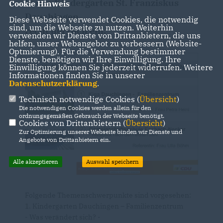
in den Kindergarten St. Franziskus
Cookie Hinweis
Dauchingen
Diese Webseite verwendet Cookies, die notwendig
sind, um die Webseite zu nutzen. Weiterhin
recht herzlich ein.
verwenden wir Dienste von Drittanbietern, die uns
helfen, unser Webangebot zu verbessern (Website-
Optmierung). Für die Verwendung bestimmter
Dienste, benötigen wir Ihre Einwilligung. Ihre
Einwilligung können Sie jederzeit widerrufen. Weitere
Informationen finden Sie in unserer
Datenschutzerklärung
.
Technisch notwendige Cookies (
Übersicht
)
Die notwendigen Cookies werden allein für den
ordnungsgemäßen Gebrauch der Webseite benötigt.
Cookies von Drittanbietern (
Übersicht
)
Zur Optimierung unserer Webseite binden wir Dienste und
Angebote von Drittanbietern ein.
Alle akzeptieren
Auswahl speichern
Folgende Themenschwerpunkte sind vorgesehen:
1. Kindergarten Dauchingen – Familienzentrum
- Was verändert sich? -