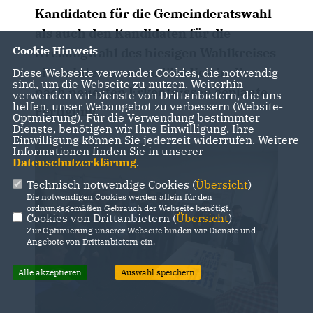
Kandidaten für die Gemeinderatswahl
als auch den Kandidaten für die
Cookie Hinweis
Kreistagwahl des hiesigen Wahlkreises
einen interessanten Einblick in die
Diese Webseite verwendet Cookies, die notwendig
sind, um die Webseite zu nutzen. Weiterhin
nach neuesten Erkentnissen geplante
verwenden wir Dienste von Drittanbietern, die uns
helfen, unser Webangebot zu verbessern (Website-
Fertigung.
Optmierung). Für die Verwendung bestimmter
Dienste, benötigen wir Ihre Einwilligung. Ihre
Einwilligung können Sie jederzeit widerrufen. Weitere
Informationen finden Sie in unserer
Datenschutzerklärung
.
Technisch notwendige Cookies (
Übersicht
)
Die notwendigen Cookies werden allein für den
ordnungsgemäßen Gebrauch der Webseite benötigt.
Cookies von Drittanbietern (
Übersicht
)
Zur Optimierung unserer Webseite binden wir Dienste und
Angebote von Drittanbietern ein.
Alle akzeptieren
Auswahl speichern