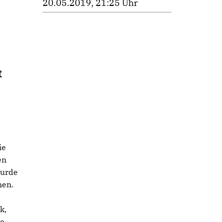
20.05.2019, 21:25 Uhr
t
ie
en
wurde
nen.
k,
so