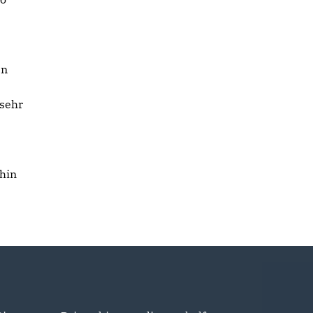
en
 sehr
rhin