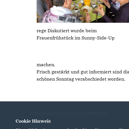
rege Diskutiert wurde beim
Frauenfrühstück im Sunny-Side-Up
machen.
Frisch gestärkt und gut informiert sind d
schönen Sonntag verabschiedet worden.
Informationen über den CDU Ortsverband
Dauchingen
Cookie Hinweis