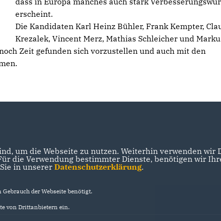
dass in Europa manches auch stark Verbesserungswür
erscheint.
Die Kandidaten Karl Heinz Bühler, Frank Kempter, Cla
Krezalek, Vincent Merz, Mathias Schleicher und Marku
och Zeit gefunden sich vorzustellen und auch mit den
mmen.
nd, um die Webseite zu nutzen. Weiterhin verwenden wir Di
r die Verwendung bestimmter Dienste, benötigen wir Ihre 
 Sie in unserer
Datenschutzerklärung
.
Gebrauch der Webseite benötigt.
e von Drittanbietern ein.