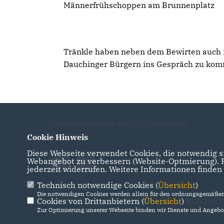
Männerfrühschoppen am Brunnenplatz
Tränkle haben neben dem Bewirten auch n
Dauchinger Bürgern ins Gespräch zu ko
Informationen über den CDU Ortsverband
Dauchingen
Cookie Hinweis
Diese Webseite verwendet Cookies, die notwendig si
Webangebot zu verbessern (Website-Optmierung). Fü
jederzeit widerrufen. Weitere Informationen finden
Technisch notwendige Cookies (
Übersicht
)
Die notwendigen Cookies werden allein für den ordnungsgemäßen 
Cookies von Drittanbietern (
IMPRESSUM
DATENSCHUTZ
Übersicht
)
KONTAKT
Zur Optimierung unserer Webseite binden wir Dienste und Angebot