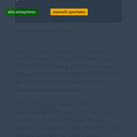
Alle akzeptieren
Auswahl speichern
Erzbischof Stephan Burger
Denn das neue Jahrzehnt wird für die
Gesellschaft viel Neues, Umbrüche und
steten Wandel bringen. Die Basis für den
Erfolg unseres Landes bildet unter anderem
ein Wertefundament, auf das man sich
besinnen und stützen kann.
Für den Empfang hat der CDU-
Kreisvorsitzende Thorsten Frei MdB den
Freiburger Erzbischof Stephan Burger
gewinnen können. Der Erzbischof wird über
Themen sprechen, die nicht exklusiv